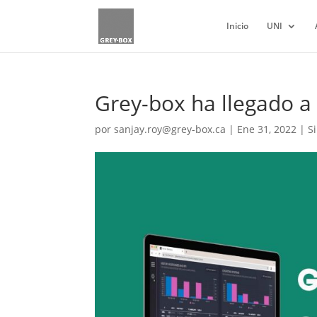
Inicio
UNI
Grey-box ha llegado a 
por
sanjay.roy@grey-box.ca
|
Ene 31, 2022
|
S